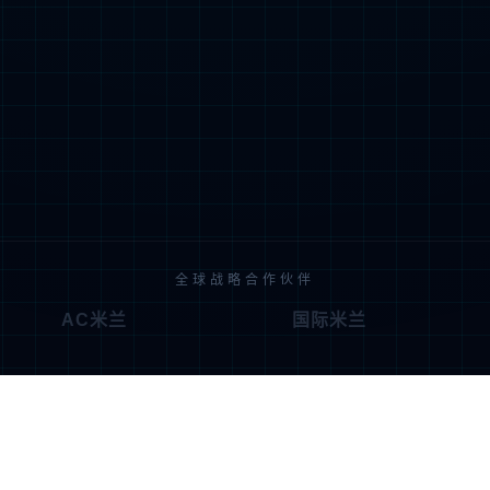
很抱歉，您访问的页面不存在
请检查您输入的网址是否正确，或者点击链接继续浏览
返回首页