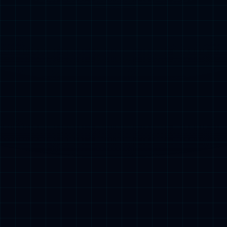
技术资源
活动资源
鼠库全书
关于mile米乐
集团介绍
新闻动态
投资者关系
招投标信息
联系我们
地址： 江苏省南京市浦口区学府路12号
电话： 400-966-0890
邮箱：
services@020jieli.com
会务对接:
025-58641572
marketing@020jieli.com