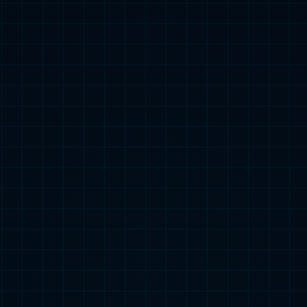
行为学分析平台配备多种行为学检测仪器
类、运动障碍类、精神类三大块，可对阿
神经退行性疾病进行药效学评价，转基因
技术咨询