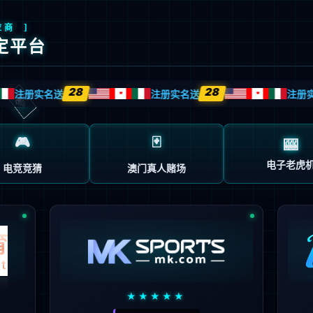
心
关于mile米乐
投资者关系