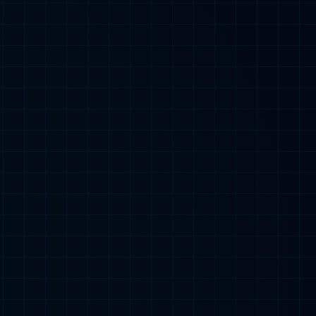
及分析系统，平台检测体系涵盖学习认知障碍
尔茨海默病、帕金森病、肌萎缩侧索硬化症等
、基因敲除小鼠模型行为学评价等。