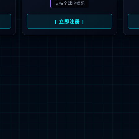
析平台
分子检测平台
PK/PD服务平台
病理分析平
行为学分析平台
行为学分析平台