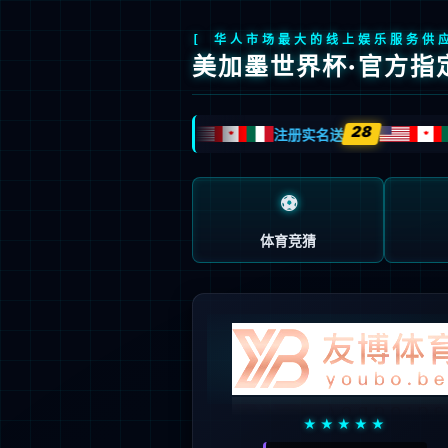
首页
一站式服务
资源中
招投标信息
技术平台