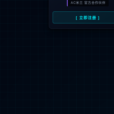
首页
>
一站式服务
>
技术平台
>
行为学分
影像分析平台
行为学分析平台