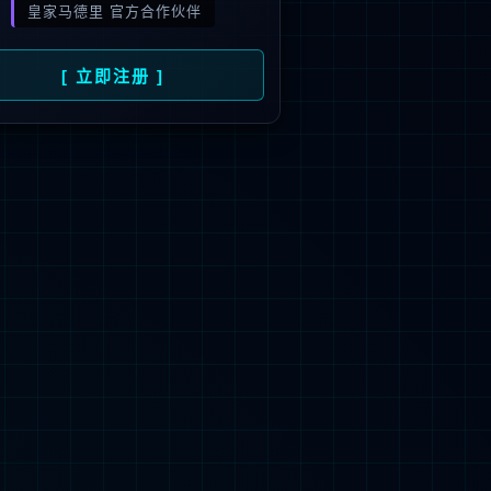
台
流式检测平台
细胞服务平台