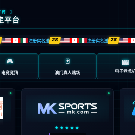
心
关于mile米乐
投资者关系