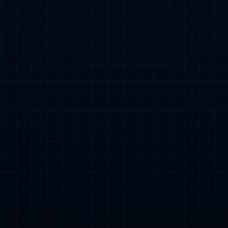
一站式
资源
关于mile
投资
服务
中心
米乐
关系
产品中心
技术资
集团介绍
业从事
源
技术企
技术服务
新闻动态
与资源
活动资
源
研究领域
鼠库全
技术平台