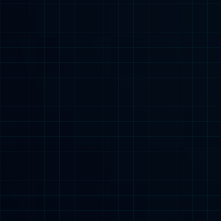
研究领域
*
*
*
*