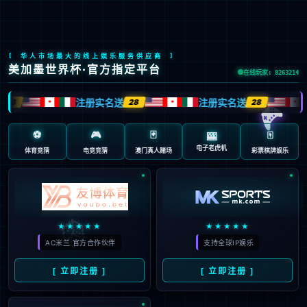
简体中文
小鼠表型分析技术
首页
>
一站式服务
>
技术服务
>
动物房一站式服务
>
技术拓展
服务
>
小鼠表型分析技术