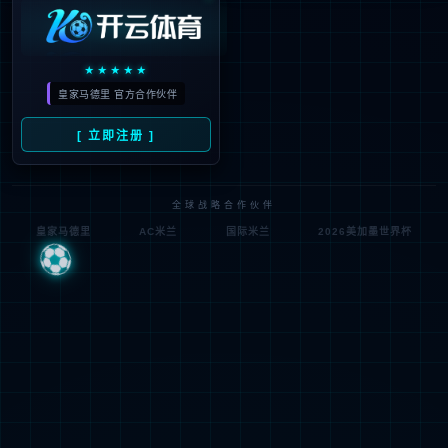
小鼠表型分析技术
为客户打造综合化表型分析平台，围绕技术核心与技术手段，培训表
型筛选、行为学检测、检测代谢指标等技术。
mile米乐平台展示
mile米乐2012年加入国际小鼠表型分析联盟 (IMPC)，2013年完成国
际标准化的表型分析平台建设。
标准化的分析流程始于小鼠胚胎期9.5天，直至成体16周，涵盖心血
管、五官、能量代谢、骨骼、神经行为、血生化、血细胞、组织形态
等二十个大项的检测，用于小鼠的表型筛选。目前，mile米乐基于表
型分析平台，结合自主研发的重度免疫缺陷小鼠NCG和免疫检查点人
源化小鼠等新型模型，已建成包括肿癌、代谢、整体表型筛选和药理
病理的表型分析服务体系。